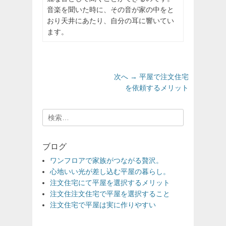
音楽を聞いた時に、その音が家の中をと
おり天井にあたり、自分の耳に響いてい
ます。
投
次
次へ →
平屋で注文住宅
稿
の
を依頼するメリット
投
ナ
稿:
ビ
検
ゲ
索:
ー
ブログ
シ
ョ
ワンフロアで家族がつながる贅沢。
心地いい光が差し込む平屋の暮らし。
ン
注文住宅にて平屋を選択するメリット
注文住注文住宅で平屋を選択すること
注文住宅で平屋は実に作りやすい