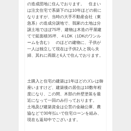
の造成団地に住んでおります。 住まい
は注文住宅で系築下のは10年ほどの前に
なりますが、当時の大手不動産会社（東
急系）の造成分譲地で、我家の土地は分
譲土地でほぼ75坪、建物は木造の平屋建
てで延面積35坪、４LDK（1DKのワンル
ームを含む） のほどの建物に、子供が
一人は独立して現在は子供2人と我ら夫
婦、其れに両親と6人で住んでおります。
土購入と住宅の建築は1年ほどのズレは御
座いますけど、建築後の居住は10数年程
度になり、この間、木部の外壁塗装を最
近になって一回のみ行っております。
土地及び建築資金は公営の金融公庫、農
協などで30年払いで住宅ローンを組み、
現在も返却中でございます。